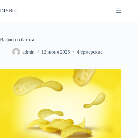
Перейти
к
DIYBest
сути
Вафли из батата
admin
12 июня 2025
Фермерские