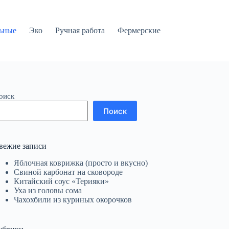
ьные
Эко
Ручная работа
Фермерские
оиск
Поиск
вежие записи
Яблочная коврижка (просто и вкусно)
Свиной карбонат на сковороде
Китайский соус «Терияки»
Уха из головы сома
Чахохбили из куриных окорочков