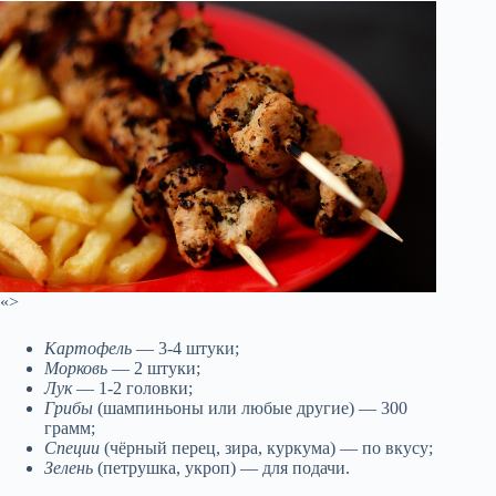
«>
Картофель
— 3-4 штуки;
Морковь
— 2 штуки;
Лук
— 1-2 головки;
Грибы
(шампиньоны или любые другие) — 300
грамм;
Специи
(чёрный перец, зира, куркума) — по вкусу;
Зелень
(петрушка, укроп) — для подачи.